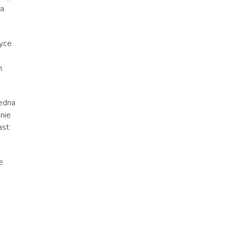
za
tyce
.
Jedna
nie
ast
e