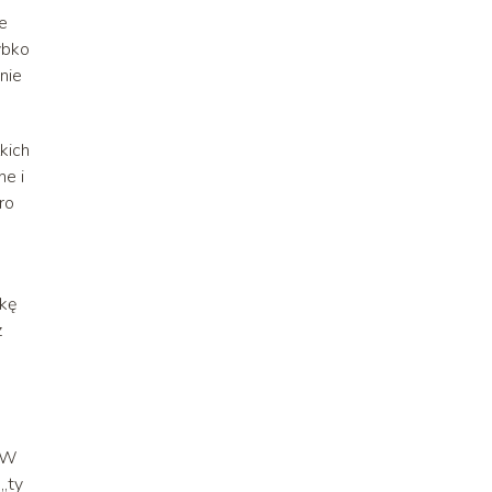
e
zybko
nie
kich
ne i
ro
ekę
z
. W
 „ty