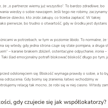
ie, że „o partnerze wiemy już wszystko”. To bardzo zdradliwe, bo
zowania wiedzy o sobie nawzajem. Jeśli tego nie robimy, zaczynamy
bierze dziecko, kto zrobi zakupy, co trzeba zapłacić. W takiej
 jako pierwsze, bo trudno o otwartość, gdy w środku jest dystans
żnicami w potrzebach, w tym w poziomie libido. To normalne, że 
a się wtedy, gdy jedna strona czuje się stale pomijana, a druga s
sem” – karanie brakiem zbliżeń, ostentacyjne odpychanie, ironia –
. Taki ślad emocjonalny potrafi blokować bliskość długo po tym, j
 przed odsłonięciem się. Bliskość wymaga prawdy o sobie, a to 
ia odrzucenia. Gdy boimy się zranienia, łatwo wchodzimy w
olujemy relację tak mocno, że robi się w niej ciasno. Wtedy zam
ści, gdy czujecie się jak współlokatorzy?