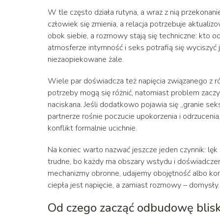
W tle często działa rutyna, a wraz z nią przekonan
człowiek się zmienia, a relacja potrzebuje aktuali
obok siebie, a rozmowy stają się techniczne: kto od
atmosferze intymność i seks potrafią się wyciszyć
niezaopiekowane żale.
Wiele par doświadcza też napięcia związanego z ró
potrzeby mogą się różnić, natomiast problem zaczyn
naciskana. Jeśli dodatkowo pojawia się „granie sek
partnerze rośnie poczucie upokorzenia i odrzucenia
konflikt formalnie ucichnie.
Na koniec warto nazwać jeszcze jeden czynnik: lęk
trudne, bo każdy ma obszary wstydu i doświadczen
mechanizmy obronne, udajemy obojętność albo kontr
ciepła jest napięcie, a zamiast rozmowy – domysły.
Od czego zacząć odbudowę blisko