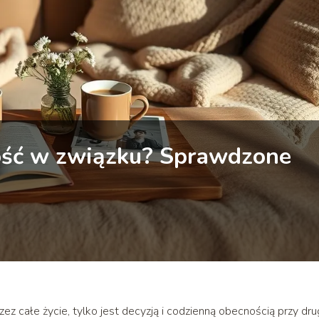
ość w związku? Sprawdzone
zez całe życie, tylko jest decyzją i codzienną obecnością przy dru