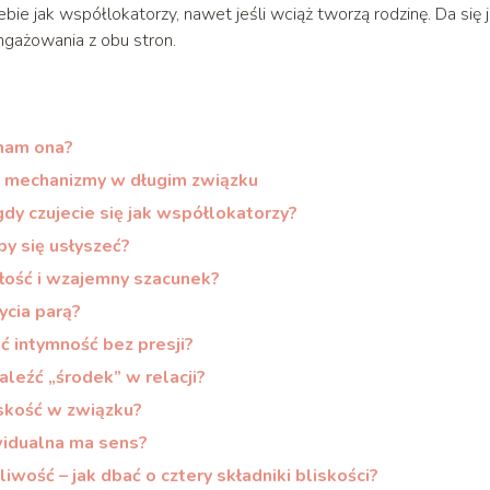
ebie jak współlokatorzy, nawet jeśli wciąż tworzą rodzinę. Da się 
ngażowania z obu stron.
 nam ona?
ze mechanizmy w długim związku
dy czujecie się jak współlokatorzy?
by się usłyszeć?
łość i wzajemny szacunek?
ycia parą?
ć intymność bez presji?
aleźć „środek” w relacji?
iskość w związku?
ywidualna ma sens?
iwość – jak dbać o cztery składniki bliskości?