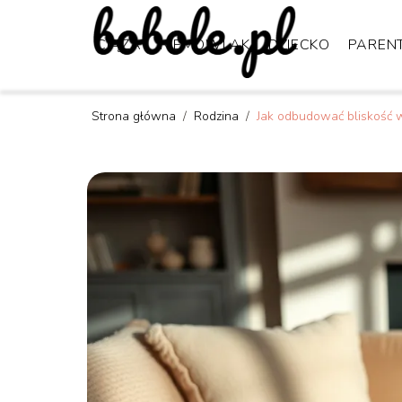
CIĄŻA
NIEMOWLAK
DZIECKO
PAREN
Strona główna
/
Rodzina
/
Jak odbudować bliskość 