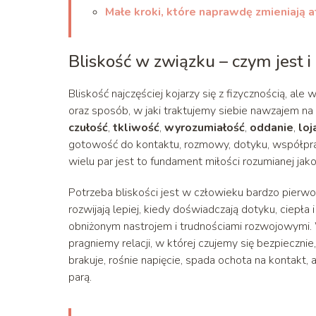
Małe kroki, które naprawdę zmieniają
Bliskość w związku – czym jest 
Bliskość najczęściej kojarzy się z fizycznością, al
oraz sposób, w jaki traktujemy siebie nawzajem na c
czułość
,
tkliwość
,
wyrozumiałość
,
oddanie
,
loj
gotowość do kontaktu, rozmowy, dotyku, współpracy 
wielu par jest to fundament miłości rozumianej jak
Potrzeba bliskości jest w człowieku bardzo pierwotn
rozwijają lepiej, kiedy doświadczają dotyku, ciepł
obniżonym nastrojem i trudnościami rozwojowymi. 
pragniemy relacji, w której czujemy się bezpieczn
brakuje, rośnie napięcie, spada ochota na kontakt
parą.