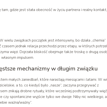
tam, gdzie jest stała obecność w życiu partnera i realny kontakt,
. W wielu związkach początek jest intensywny, bo działa „chemia” 
 Z czasem jednak relacja przechodzi przez etapy, w których potrz
zyma więzi. Dojrzała bliskość obejmuje także troskę o drugą osob
za własnym impulsem.
częstsze mechanizmy w długim związku
fektem małych zaniedbań, które narastają miesiącami i latami. W w
cielskie, a to, co kiedyś było „nasze”, zaczyna przegrywać z
czasem znikają drobne rytuały, które wcześniej podtrzymywały więź
lmie czy spontaniczne wyjście tylko we dwoje. Niby nic wielkiego, a
ciebie ważna/ważny”.