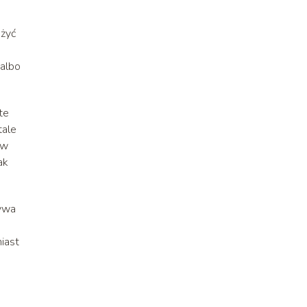
 żyć
 albo
te
tale
 w
ak
bywa
iast