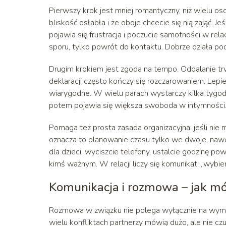
Pierwszy krok jest mniej romantyczny, niż wielu o
bliskość osłabła i że oboje chcecie się nią zająć. J
pojawia się frustracja i poczucie samotności w rel
sporu, tylko powrót do kontaktu. Dobrze działa pode
Drugim krokiem jest zgoda na tempo. Oddalanie tr
deklaracji często kończy się rozczarowaniem. Lepie
wiarygodne. W wielu parach wystarczy kilka tygod
potem pojawia się większa swoboda w intymności
Pomaga też prosta zasada organizacyjna: jeśli nie 
oznacza to planowanie czasu tylko we dwoje, nawet
dla dzieci, wyciszcie telefony, ustalcie godzinę p
kimś ważnym. W relacji liczy się komunikat: „wybier
Komunikacja i rozmowa – jak mów
Rozmowa w związku nie polega wyłącznie na wymiani
wielu konfliktach partnerzy mówią dużo, ale nie cz