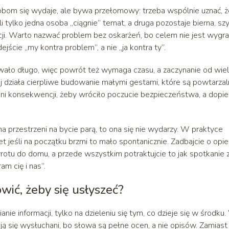
sobom się wydaje, ale bywa przełomowy: trzeba wspólnie uznać, ż
eśli tylko jedna osoba „ciągnie” temat, a druga pozostaje bierna, s
acji. Warto nazwać problem bez oskarżeń, bo celem nie jest wygra
jście „my kontra problem”, a nie „ja kontra ty”.
wało długo, więc powrót też wymaga czasu, a zaczynanie od wiel
j działa cierpliwe budowanie małymi gestami, które są powtarzal
ni konsekwencji, żeby wróciło poczucie bezpieczeństwa, a dopie
.
ma przestrzeni na bycie parą, to ona się nie wydarzy. W praktyce
 jeśli na początku brzmi to mało spontanicznie. Zadbajcie o opi
owrotu do domu, a przede wszystkim potraktujcie to jak spotkanie 
am cię i nas”.
ić, żeby się usłyszeć?
e informacji, tylko na dzieleniu się tym, co dzieje się w środku
ują się wysłuchani, bo słowa są pełne ocen, a nie opisów. Zamiast