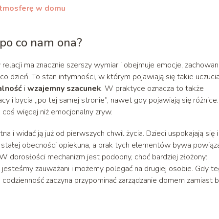
 atmosferę w domu
i po co nam ona?
e w relacji ma znacznie szerszy wymiar i obejmuje emocje, zachowan
o dzień. To stan intymności, w którym pojawiają się takie uczucia
alność
i
wzajemny szacunek
. W praktyce oznacza to także
i bycia „po tej samej stronie”, nawet gdy pojawiają się różnice.
o coś więcej niż emocjonalny zryw.
a i widać ją już od pierwszych chwil życia. Dzieci uspokajają się i
a i stałej obecności opiekuna, a brak tych elementów bywa powiąz
W dorosłości mechanizm jest podobny, choć bardziej złożony:
ie, jesteśmy zauważani i możemy polegać na drugiej osobie. Gdy t
, a codzienność zaczyna przypominać zarządzanie domem zamiast b