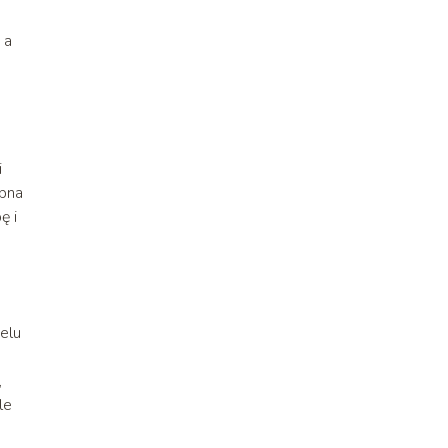
 a
i
ebna
ę i
ielu
,
le