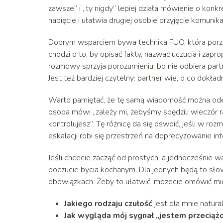
zawsze” i „ty nigdy” lepiej działa mówienie o konk
napięcie i ułatwia drugiej osobie przyjęcie komunik
Dobrym wsparciem bywa technika FUO, która porz
chodzi o to, by opisać fakty, nazwać uczucia i zap
rozmowy sprzyja porozumieniu, bo nie odbiera par
Jest też bardziej czytelny: partner wie, o co dokładn
Warto pamiętać, że tę samą wiadomość można odebr
osoba mówi „zależy mi, żebyśmy spędzili wieczór r
kontrolujesz”. Tę różnicę da się oswoić, jeśli w ro
eskalacji robi się przestrzeń na doprecyzowanie inte
Jeśli chcecie zacząć od prostych, a jednocześnie
poczucie bycia kochanym. Dla jednych będą to sło
obowiązkach. Żeby to ułatwić, możecie omówić mię
Jakiego rodzaju czułość
jest dla mnie natura
Jak wygląda mój sygnał „jestem przeciąż