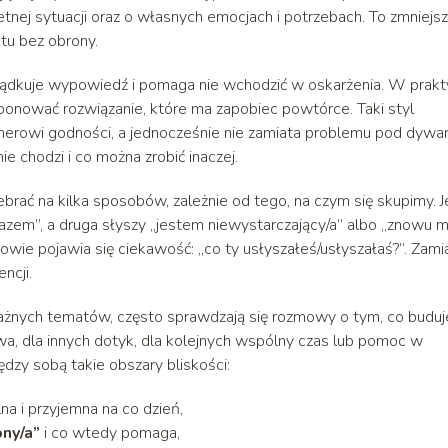
retnej sytuacji oraz o własnych emocjach i potrzebach. To zmniejs
atu bez obrony.
ądkuje wypowiedź i pomaga nie wchodzić w oskarżenia. W prak
roponować rozwiązanie, które ma zapobiec powtórce. Taki styl
tnerowi godności, a jednocześnie nie zamiata problemu pod dywan
ie chodzi i co można zrobić inaczej.
ać na kilka sposobów, zależnie od tego, na czym się skupimy. 
azem”, a druga słyszy „jestem niewystarczający/a” albo „znowu m
zmowie pojawia się ciekawość: „co ty usłyszałeś/usłyszałaś?”. Zami
ncji.
 ważnych tematów, często sprawdzają się rozmowy o tym, co buduj
wa, dla innych dotyk, dla kolejnych wspólny czas lub pomoc w
dzy sobą takie obszary bliskości:
lna i przyjemna na co dzień,
ony/a”
i co wtedy pomaga,