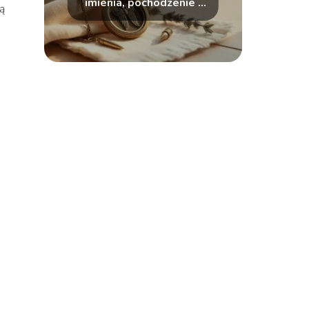
imienia, pochodzenie i
ją
cechy