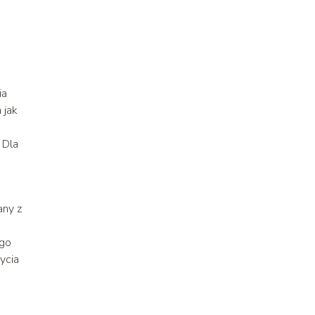
ia
 jak
 Dla
any z
ego
ycia