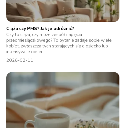
Ciąża czy PMS? Jak je odróżnić?
Czy to ciąża, czy może zespół napięcia
przedmiesiączkowego? To pytanie zadaje sobie wiele
kobiet, zwłaszcza tych starających się o dziecko lub
intensywnie obser...
2026-02-11