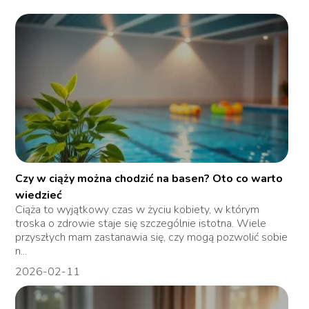
Czy w ciąży można chodzić na basen? Oto co warto
wiedzieć
Ciąża to wyjątkowy czas w życiu kobiety, w którym
troska o zdrowie staje się szczególnie istotna. Wiele
przyszłych mam zastanawia się, czy mogą pozwolić sobie
n...
2026-02-11