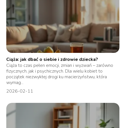
Ciąża: jak dbać o siebie i zdrowie dziecka?
Ciąża to czas pełen emocji, zmian i wyzwań – zarówno
fizycznych, jak i psychicznych. Dla wielu kobiet to
początek niezwykłej drogi ku macierzyństwu, która
wymag...
2026-02-11