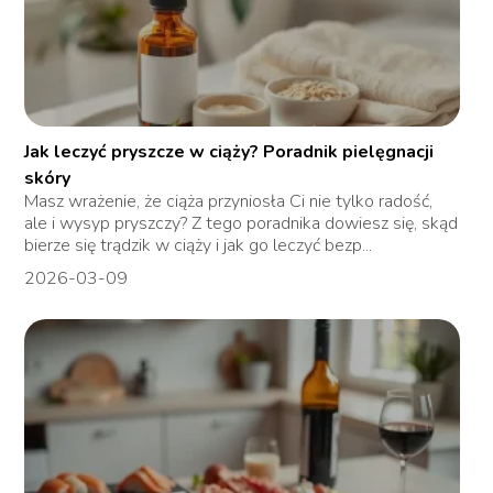
Jak leczyć pryszcze w ciąży? Poradnik pielęgnacji
skóry
Masz wrażenie, że ciąża przyniosła Ci nie tylko radość,
ale i wysyp pryszczy? Z tego poradnika dowiesz się, skąd
bierze się trądzik w ciąży i jak go leczyć bezp...
2026-03-09