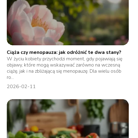
Ciąża czy menopauza: jak odróżnić te dwa stany?
W życiu kobiety przychodzi moment, gdy pojawiają się
objawy, które mogą wskazywać zarówno na wczesną
ciążę, jak i na zbliżającą się menopauzę. Dla wielu osób
ro...
2026-02-11