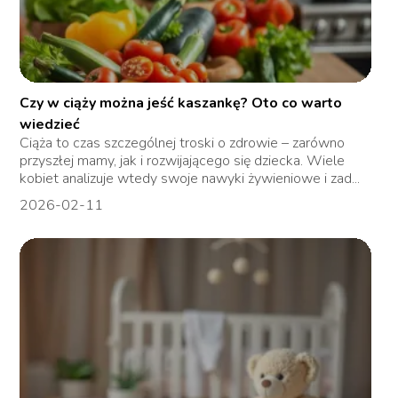
Czy w ciąży można jeść kaszankę? Oto co warto
wiedzieć
Ciąża to czas szczególnej troski o zdrowie – zarówno
przyszłej mamy, jak i rozwijającego się dziecka. Wiele
kobiet analizuje wtedy swoje nawyki żywieniowe i zad...
2026-02-11