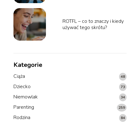
ROTFL – co to znaczy i kiedy
używać tego skrótu?
Kategorie
Ciąża
48
Dziecko
73
Niemowlak
34
Parenting
259
Rodzina
84