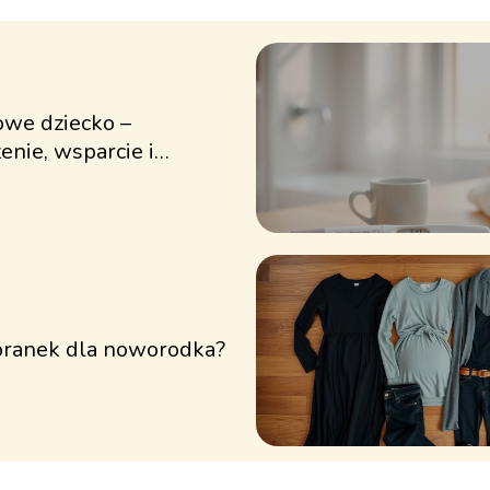
owe dziecko –
enie, wsparcie i
olika
ubranek dla noworodka?