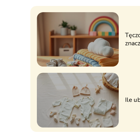
Tęcz
znacz
symb
Ile 