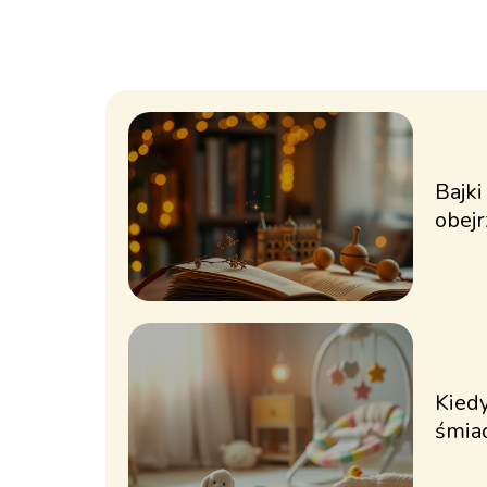
Bajki
obejr
Kiedy
śmia