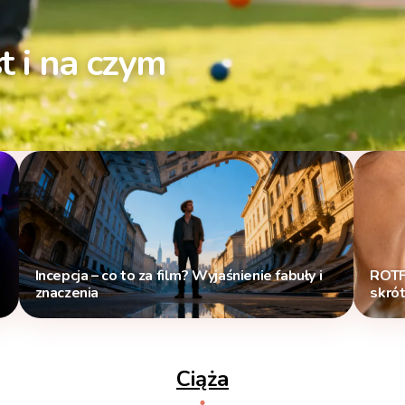
st i na czym
Incepcja – co to za film? Wyjaśnienie fabuły i
ROTFL
znaczenia
skró
Ciąża