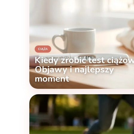
CIĄŻA
Kiedy zrobić test ciążo
Objawy i najlepszy
moment