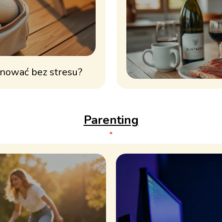
anować bez stresu?
Parenting