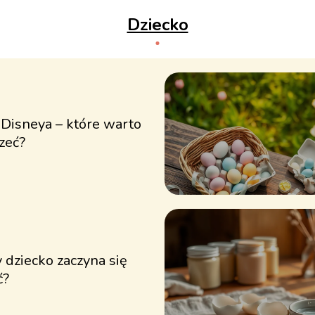
Dziecko
 Disneya – które warto
zeć?
 dziecko zaczyna się
ć?