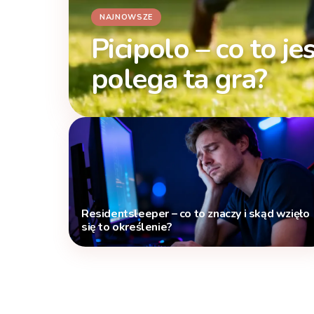
Picipolo – co to je
polega ta gra?
Residentsleeper – co to znaczy i skąd wzięło
się to określenie?