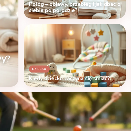
Połóg – objawy, przebieg i jak dbać o
siebie po porodzie?
wy?
DZIECKO
Kiedy dziecko zaczyna się śmiać?