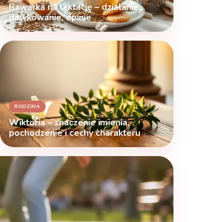
Bawarka na laktację – działanie,
dawkowanie, opinie
RODZINA
Wiktoria – znaczenie imienia,
pochodzenie i cechy charakteru