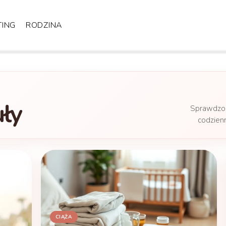
TING
RODZINA
uły
Sprawdzon
codzien
CIĄŻA